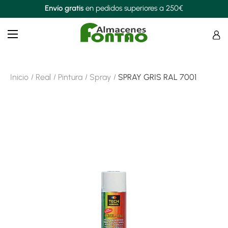
Envío gratis
en pedidos superiores a 250€
Navegación
☰
de
palanca
Inicio
Real
Pintura
Spray
SPRAY GRIS RAL 7001