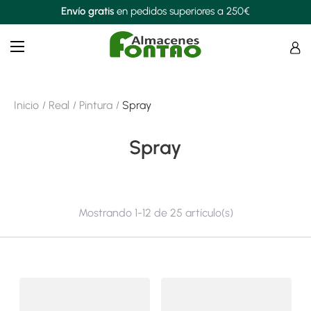
Envío gratis
en pedidos superiores a 250€
Navegación
☰
de
palanca
Inicio
Real
Pintura
Spray
Spray
Mostrando 1-12 de 25 artículo(s)