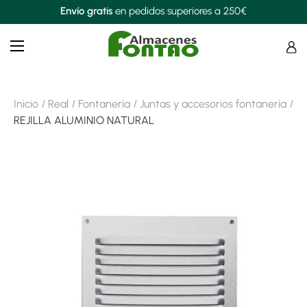
Envío gratis
en pedidos superiores a 250€
Navegación
☰
de
palanca
Inicio
Real
Fontanería
Juntas y accesorios fontanería
REJILLA ALUMINIO NATURAL