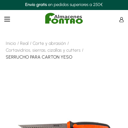
Envío gratis
en pedidos superiores a 250€
Navegación
☰
de
palanca
Inicio
Real
Corte y abrasión
Cortavidrios, sierras, cizallas y cutters
SERRUCHO PARA CARTON YESO