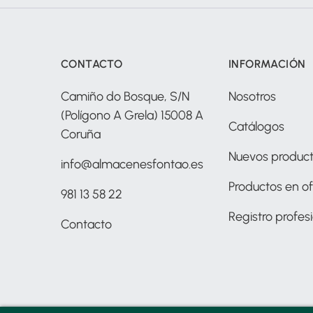
CONTACTO
INFORMACIÓN
Camiño do Bosque, S/N
Nosotros
(Polígono A Grela) 15008 A
Catálogos
Coruña
Nuevos produc
info@almacenesfontao.es
Productos en of
981 13 58 22
Registro profes
Contacto