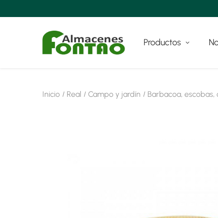
Productos
No
Inicio
Real
Campo y jardín
Barbacoa, escobas, 