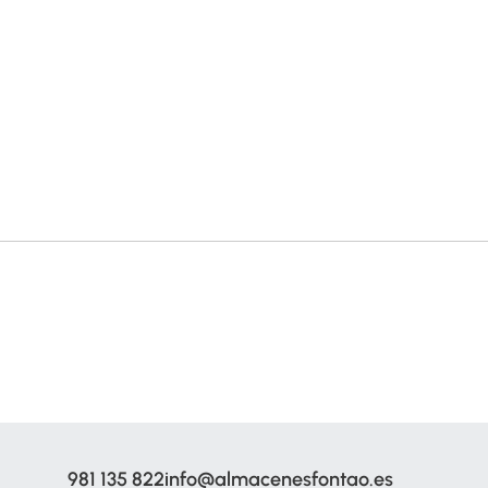
981 135 822
info@almacenesfontao.es