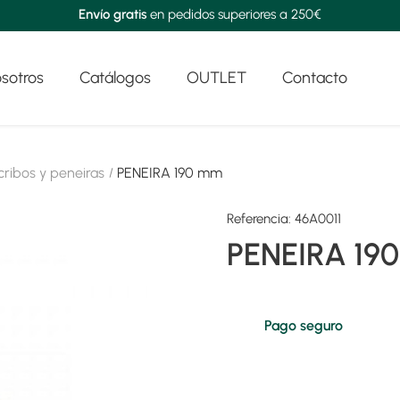
Envío gratis
en pedidos superiores a 250€
sotros
Catálogos
OUTLET
Contacto
cribos y peneiras
PENEIRA 190 mm
Referencia:
46A0011
PENEIRA 19
Pago seguro