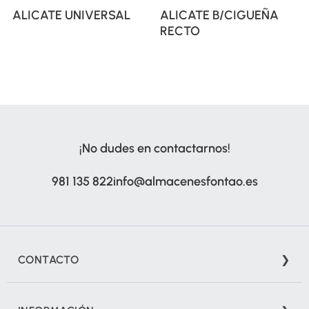
ALICATE UNIVERSAL
ALICATE B/CIGUEÑA
RECTO
¡No dudes en contactarnos!
981 135 822
info@almacenesfontao.es
CONTACTO
Camiño do Bosque, S/N (Polígono A Grela) 15008 A