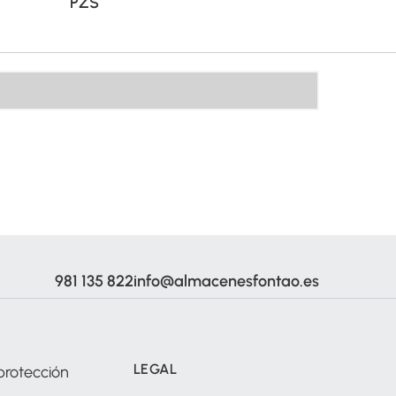
PZS
981 135 822
info@almacenesfontao.es
LEGAL
protección