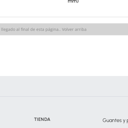
mm)
llegado al final de esta página..
Volver arriba
TIENDA
Guantes y 